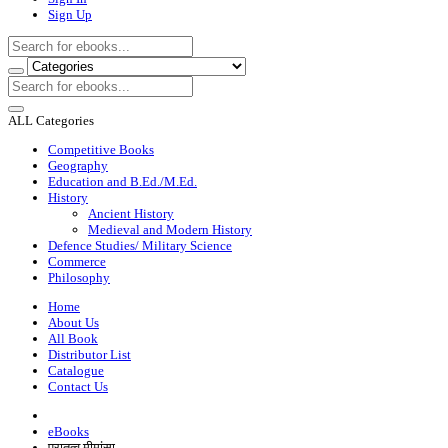
Sign Up
ALL Categories
Competitive Books
Geography
Education and B.Ed./M.Ed.
History
Ancient History
Medieval and Modern History
Defence Studies/ Military Science
Commerce
Philosophy
Home
About Us
All Book
Distributor List
Catalogue
Contact Us
eBooks
पुरातत्व मीमांसा