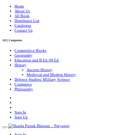
Home
About Us
All Book
Distributor List
Catalogue
Contact Us
ALL Categories
Competitive Books
Geography
Education and B.Ed./M.Ed.
History
Ancient History
Medieval and Modern History
Defence Studies/ Military Science
Commerce
Philosophy
Sign In
Sign Up
Sign In