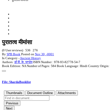
पुरातत्व मीमांसा
(0 User reviews)
536
276
By
SPB Book
Posted on
Nov 30, -0001
In Category -
Ancient History
Authors:
डॉ वी. के. पाण्डेय
ISBN Number :
978-93-82778-54-7
Book Edition:
NA
Number of Pages:
584
Book Language:
Hindi
Country Origin:
File: ShardaBooklist