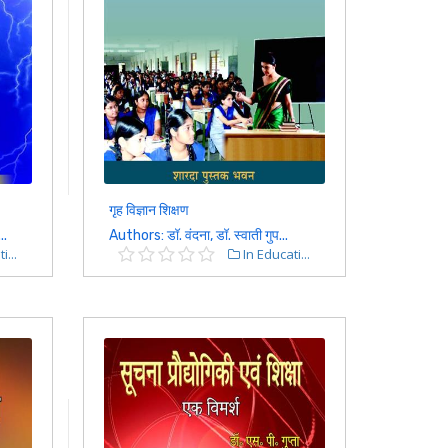
गृह विज्ञान शिक्षण
..
Authors: डॉ. वंदना, डॉ. स्वाती गुप...
i...
In Educati...