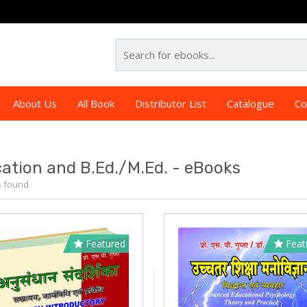
About Us
All Book
Distributor List
Catalogue
Co
ation and B.Ed./M.Ed. - eBooks
s found
Featured
Feat