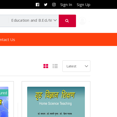
Sign In
Sign Up
ntact Us
ured