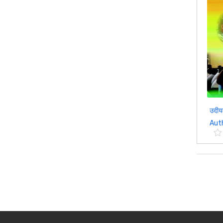
उदीयम
Autho