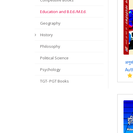
Competitive Books
Education and B.Ed./M.Ed.
Geography
History
Philosophy
Political Science
अनुसं
Psychology
Autho
TGT- PGT Books