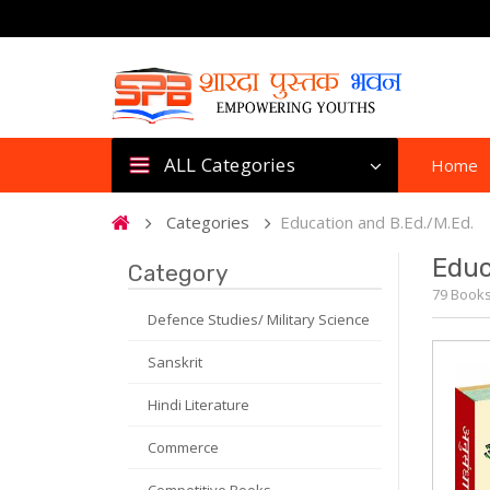
ALL Categories
Home
Categories
Education and B.Ed./M.Ed.
Educ
Category
79 Book
Defence Studies/ Military Science
Sanskrit
Hindi Literature
Commerce