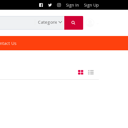
Sign In
Sign Up
ntact Us